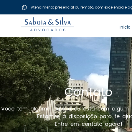
Ir
Atendimento presencial ou remoto, com excelência e agi
para
o
conteúdo
Início
Contato
Você tem alguma dúvida ou está com algum p
Estamos à disposição para te ajud
Entre em contato agora!