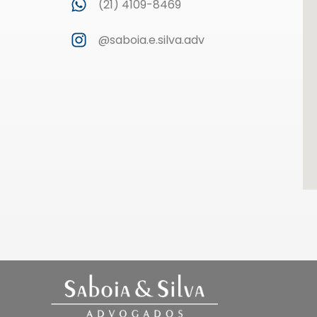
(21) 4109-8469
@saboia.e.silva.adv