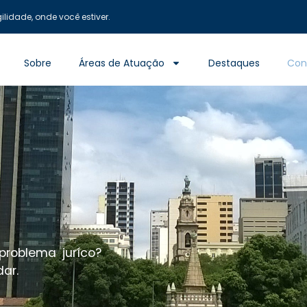
lidade, onde você estiver.
Sobre
Áreas de Atuação
Destaques
Con
roblema juríco?
ar.