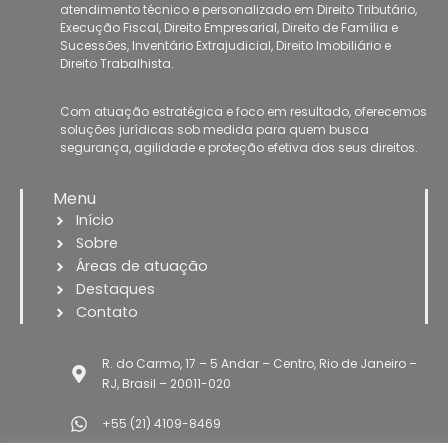
p
v
atendimento técnico e personalizado em
Direito Tributário,
Execução Fiscal, Direito Empresarial, Direito de Família e
p
o
Sucessões, Inventário Extrajudicial, Direito Imobiliário
e
Direito Trabalhista
.
l
u
Com atuação estratégica e foco em resultado, oferecemos
soluções jurídicas sob medida
para quem busca
m
segurança, agilidade e proteção efetiva dos seus direitos.
e
Menu
Início
Sobre
Áreas de atuação
Destaques
Contato
R. do Carmo, 17 – 5 Andar – Centro, Rio de Janeiro –
RJ, Brasil – 20011-020
+55 (21) 4109-8469