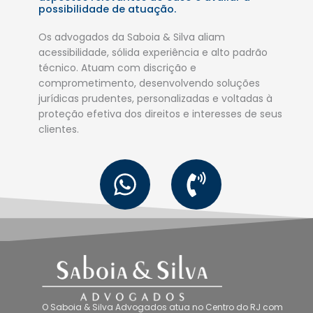
possibilidade de atuação.
Os advogados da Saboia & Silva aliam
acessibilidade, sólida experiência e alto padrão
técnico. Atuam com discrição e
comprometimento, desenvolvendo soluções
jurídicas prudentes, personalizadas e voltadas à
proteção efetiva dos direitos e interesses de seus
clientes.
W
P
h
h
a
o
t
n
s
e
a
-
O
Saboia & Silva Advogados
atua no
Centro do RJ
com