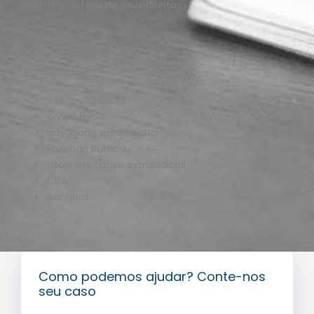
garantir a defesa de seus direitos.
Palavras-chave:
execução fiscal
dívida fiscal
advogado especialista
Fazenda Pública
título executivo extrajudicial
CDA
penhora
Como podemos ajudar? Conte-nos
seu caso