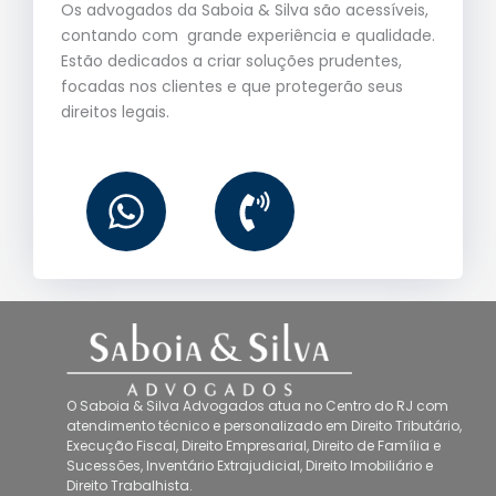
Os advogados da Saboia & Silva são acessíveis,
contando com grande experiência e qualidade.
Estão dedicados a criar soluções prudentes,
focadas nos clientes e que protegerão seus
direitos legais.
W
P
h
h
a
o
t
n
s
e
a
-
O
Saboia & Silva Advogados
atua no
Centro do RJ
com
p
v
atendimento técnico e personalizado em
Direito Tributário,
Execução Fiscal, Direito Empresarial, Direito de Família e
p
o
Sucessões, Inventário Extrajudicial, Direito Imobiliário
e
Direito Trabalhista
.