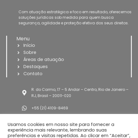
l
u
Com atuação estratégica e foco em resultado, oferecemos
soluções jurídicas sob medida
para quem busca
m
segurança, agilidade e proteção efetiva dos seus direitos.
e
Menu
Início
Sobre
Áreas de atuação
Destaques
Contato
R. do Carmo, 17 – 5 Andar – Centro, Rio de Janeiro –
RJ, Brasil – 20011-020
+55 (21) 4109-8469
contato@saboiaesilva.com.br
Usamos cookies em nosso site para fornecer a
G
L
I
experiência mais relevante, lembrando suas
o
i
n
preferências e visitas repetidas. Ao clicar em “Aceitar”,